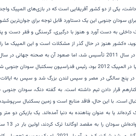
رند. سودان جنوبی که در رده 33 جهان قرار داشت، یکی از دو کشور آفریقایی است که در بازی‌های المپیک 
برای سودان جنوبی این یک دستاورد قابل توجه برای جوان‌ترین کشو
 سال 2011 پس از سال‌ها جنگ داخلی به دست آورد و هنوز با درگیری، گرسنگی و فقر دست و 
بازیکن سابق NBA سودان جنوبی، Luol Deng می‌گوید، «کشور هنوز در حال گذر از مشکلات است و این المپیک م
بود. زمانی که لول دنگ، ستاره سابق NBA، که نماینده بریتانیا در المپیک 2012 بود، رئیس فدراسیون بسکتبال سودا
اش ترک کرد، در پنج سالگی در مصر و سپس لندن بزرگ شد و سپس به ایالا
کنارهم قرار دادن تیم داشته است. به گفته دنگ، سودان جنوبی ب
کتبال است. با این حال، فاقد منابع است و زمین بسکتبال سرپوشیده 
کرده‌اند یا به عنوان پناهنده به دنیا آمده‌اند. یک بازیکن دو متر 
سانتیمتری به نام Khaman Maluach هفده 