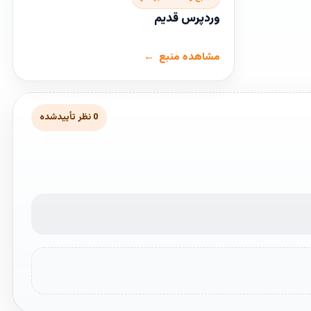
وردپرس قدیم
مشاهده منبع
0 نظر تأییدشده