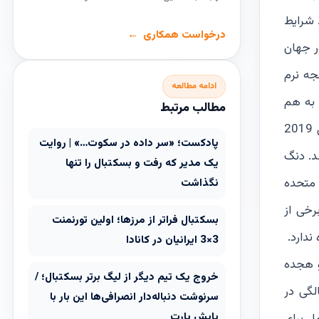
واجد شرایط
درخواست همکاری
ر جهان
پنجه نرم
ادامه مطالعه
ا را به هم
مطالب مرتبط
نزدیک می‌کند». این تیم با نام مستعار «ستارگان درخشان» در سال 2011 تأسیس شد، اما صعود آن به صحنه جهانی در سال 2019
پادکست؛ «سر داده در سکوت…» | روایت
ن جنوبی شد. دنگ
یک مدیر که رفت و بسکتبال را تنها
ت متحده
نگذاشت
رخی از
بسکتبال فراتر از مرزها؛ اولین تورنمنت
ندارد.
3×3 ایرانیان در کانادا
و هجده
خروج یک تیم دیگر از لیگ برتر بسکتبال؛ /
ساله که خانواده‌اش سودان را به مقصد اوگاندا ترک کردند، اولین بار در 13 سالگی در
سرنوشت دنباله‌دار انصرافی‌ها این بار با
پایش پارت