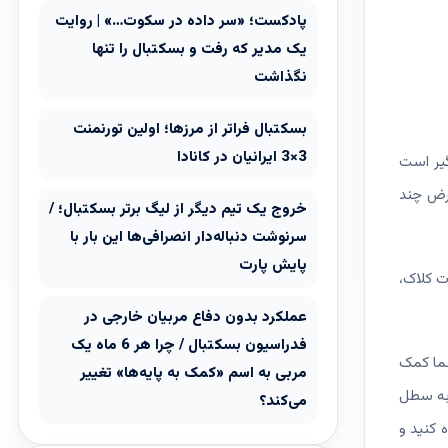
پادکست؛ «سر داده در سکوت…» | روایت
یک مدیر که رفت و بسکتبال را تنها
نگذاشت
بسکتبال فراتر از مرزها؛ اولین تورنمنت
3×3 ایرانیان در کانادا
گیر است
رض چند
خروج یک تیم دیگر از لیگ برتر بسکتبال؛ /
سرنوشت دنباله‌دار انصرافی‌ها این بار با
پایش پارت
ت کلاک،
عملکرد بدون دفاع مربیان خارجی در
فدراسیون بسکتبال / چرا هر 6 ماه یک
شما کمک
مربی به اسم «کمک به پایه‌ها» تغییر
ا به سطل
می‌کند؟
 کنید و