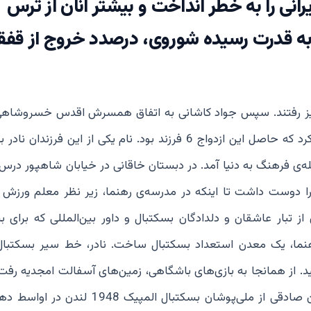
ایرانی را به خطر انداخت و بیشتر آنان از ترس
ه قدرت رسیده شوروی، درصدد خروج از قفقا
ه تبریز رفتند. سپس جواد کاشانی به اتفاق همسرش اقدس خسروشاه
در رشت زندگی کردند و یکی از فرزندان آنها در رشت ازدوج کرد که حاصل این ازدواج 6 فرزند بود. نام یکی از این فرز
 است. در سومین روز شهریور ماه 1323 در محله‌ی فرهنگ به دنیا آمد. در دبستان خاقانی در خیابان شاهپور 
ل را دوست داشت تا اینکه در مدرسه‌ی رهنما، زیر نظر معلم ورزش
 تبار عاشقان و دلدادگان بسکتبال و داور بین‌المللی که برای ب
 کرد، از مدرسه رهنما، یک معدن استعداد بسکتبال ساخت. نادر، خط سیر بسکتبا
ید. از همانجا به بازی‌های باشگاهی، زمین‌های آسفالت امجدیه رف