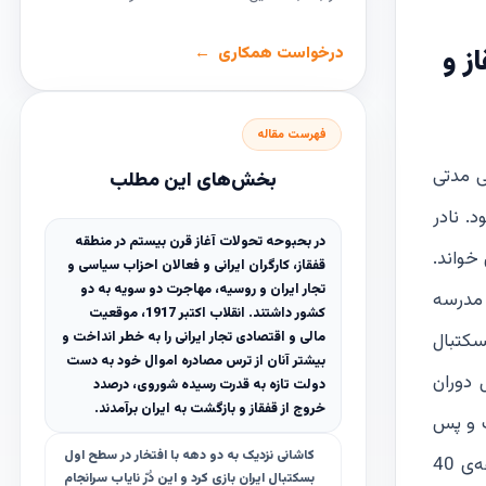
ز و
درخواست همکاری
فهرست مقاله
ی مدتی
بخش‌های این مطلب
ندان نادر بود. نادر
در بحبوحه تحولات آغاز قرن بیستم در منطقه
درس خواند.
قفقاز، کارگران ایرانی و فعالان احزاب سیاسی و
تجار ایران و روسیه، مهاجرت دو سویه به دو
 مدرسه
کشور داشتند. انقلاب اکتبر 1917، موقعیت
مالی و اقتصادی تجار ایرانی را به خطر انداخت و
سکتبال
بیشتر آنان از ترس مصادره اموال خود به دست
ل دوران
دولت تازه به قدرت رسیده شوروی، درصدد
خروج از قفقاز و بازگشت به ایران برآمدند.
ت و پس
کاشانی نزدیک به دو دهه با افتخار در سطح اول
از آن دانشکده پلیس. دوران باشکوه باشگاه پاس با فریدون صادقی از ملی‌پوشان بسکتبال المپیک 1948 لندن در اواسط دهه‌ی 40
بسکتبال ایران بازی کرد و این دُرّ نایاب سرانجام