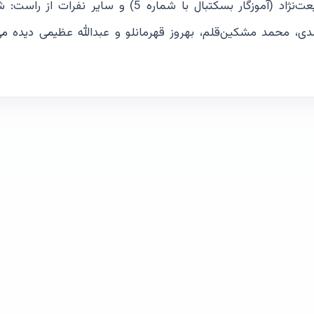
کاشانی (14). در این عکس چهره‌هایی مثل جمشید شریعت‌نژاد (آموزگار بسکتبال با شماره 5) و سایر
دی، محمد مشكين‌قلم، بهروز قهرمانلو و عبدالله عظيمی دیده می