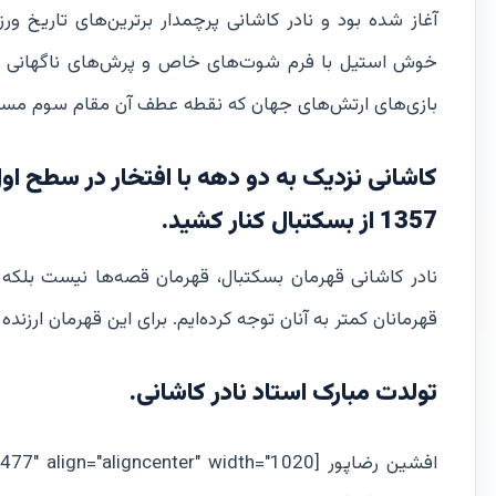
آغاز شده بود و نادر کاشانی پرچمدار برترین‌های تاریخ 
خوش استیل با فرم شوت‌های خاص و پرش‌های ناگهانی دو
بازی‌های ارتش‌های جهان که نقطه عطف آن مقام سوم مسابقات 1974 آمریکا در بین 7 
کاشانی نزدیک به دو دهه با افتخار در سطح اول 
1357 از بسکتبال کنار کشید.
نادر کاشانی قهرمان بسکتبال، قهرمان قصه‌ها نیست بلکه ق
قهرمانان کمتر به آنان توجه کرده‌ایم. برای این قهرمان ارزند
تولدت مبارک استاد نادر کاشانی.
افشین رضاپور [caption id="attachment_15477" align="aligncenter" width="1020"]